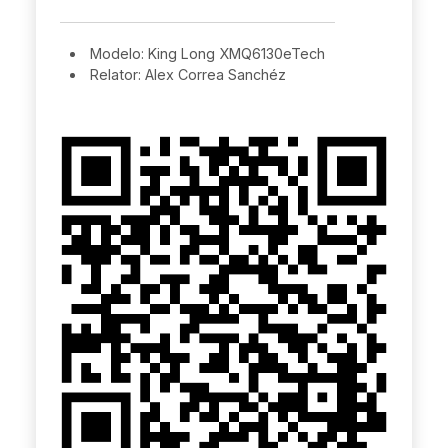
Modelo: King Long XMQ6130eTech
Relator: Alex Correa Sanchéz