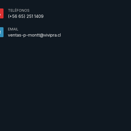
TELÉFONOS
(+56 65) 251 1409
EMAIL
ventas-p-montt@vivipra.cl