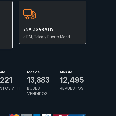
ENVIOS GRATIS
a RM, Talca y Puerto Montt
sde
Más de
Más de
,629
15,000
13,500
NTOS A TI
BUSES
REPUESTOS
VENDIDOS