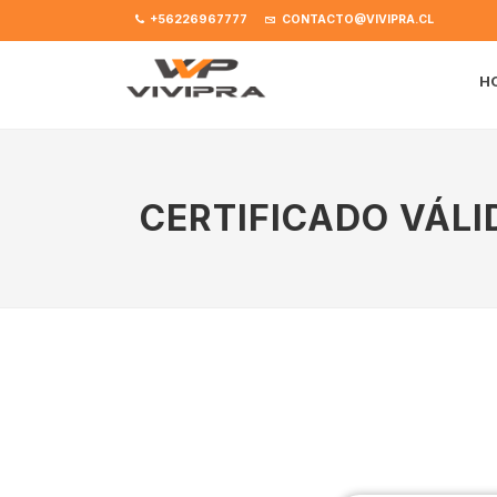
+56226967777
CONTACTO@VIVIPRA.CL
H
CERTIFICADO VÁLI