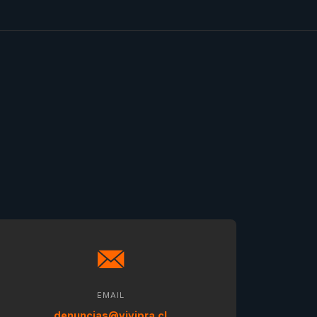
EMAIL
denuncias@vivipra.cl