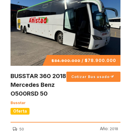
/
$
78.900.000
$
84.900.000
BUSSTAR 360 2018
Cotizar Bus usado
Mercedes Benz
O500RSD 50
Busstar
Oferta
Año:
2018
50