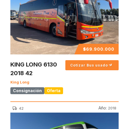
$
69.900.000
KING LONG 6130
Cotizar Bus usado
2018 42
King Long
Consignación
Oferta
Año:
2018
42