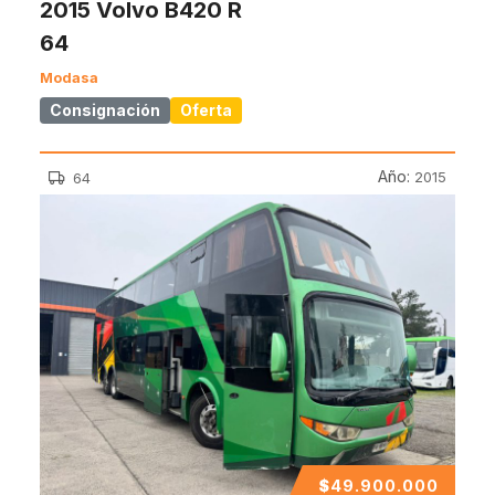
2015 Volvo B420 R
64
Modasa
Consignación
Oferta
Año:
2015
64
$
49.900.000