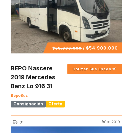
/
$
54.900.000
$
59.900.000
BEPO Nascere
Cotizar Bus usado
2019 Mercedes
Benz Lo 916 31
BepoBus
Consignación
Oferta
Año:
2019
31