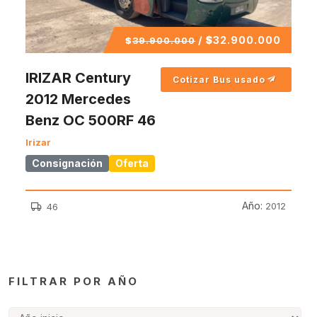
/
$
32.900.000
$
39.900.000
IRIZAR Century
Cotizar Bus usado
2012 Mercedes
Benz OC 500RF 46
Irizar
Consignación
Oferta
Año:
2012
46
FILTRAR POR AÑO