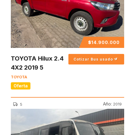
$
14.900.000
TOYOTA Hilux 2.4
Cotizar Bus usado
4X2 2019 5
TOYOTA
Oferta
Año:
2019
5