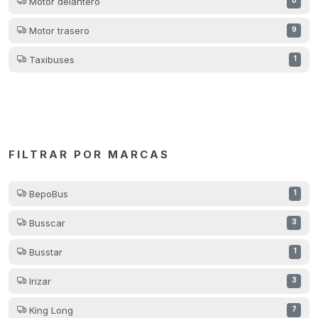
Motor delantero
0
Motor trasero
9
Taxibuses
1
FILTRAR POR MARCAS
BepoBus
1
Busscar
3
Busstar
1
Irizar
3
King Long
7