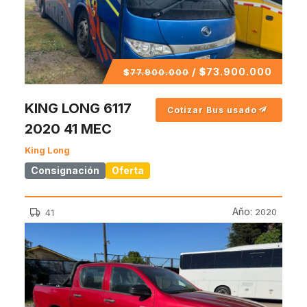
/
$
73.900.000
$
77.900.000
KING LONG 6117
Cotizar Bus usado
2020 41 MEC
King Long
Consignación
Oferta
Año:
2020
41