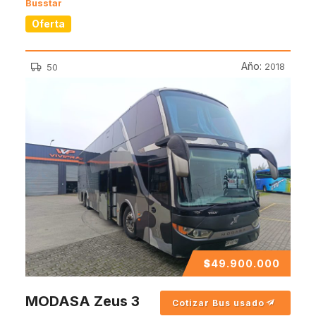
Busstar
Oferta
Año:
2018
50
$
49.900.000
MODASA Zeus 3
Cotizar Bus usado