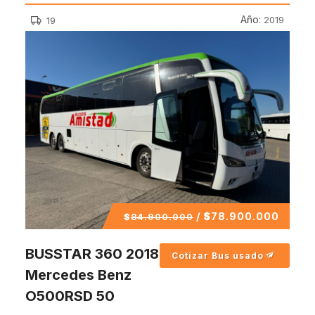
Año:
2019
19
/
$
78.900.000
$
84.900.000
BUSSTAR 360 2018
Cotizar Bus usado
Mercedes Benz
O500RSD 50