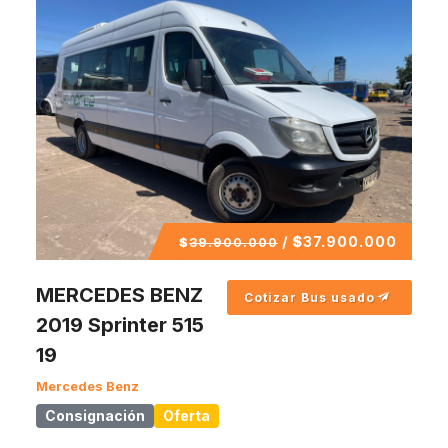
/
$
37.900.000
$
39.900.000
MERCEDES BENZ
Cotizar Bus usado
2019 Sprinter 515
19
Mercedes Benz
Consignación
Oferta