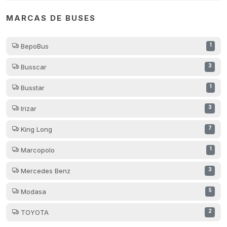
MARCAS DE BUSES
BepoBus
1
Busscar
3
Busstar
1
Irizar
3
King Long
7
Marcopolo
1
Mercedes Benz
3
Modasa
5
TOYOTA
2