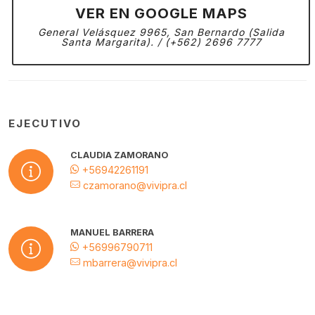
VER EN GOOGLE MAPS
General Velásquez 9965, San Bernardo (Salida
Santa Margarita). / (+562) 2696 7777
EJECUTIVO
CLAUDIA ZAMORANO
+56942261191
czamorano@vivipra.cl
MANUEL BARRERA
+56996790711
mbarrera@vivipra.cl