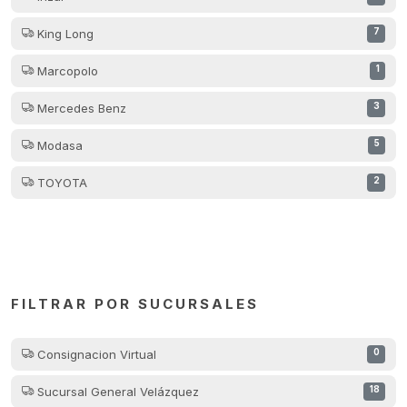
King Long
7
Marcopolo
1
Mercedes Benz
3
Modasa
5
TOYOTA
2
FILTRAR POR SUCURSALES
Consignacion Virtual
0
Sucursal General Velázquez
18