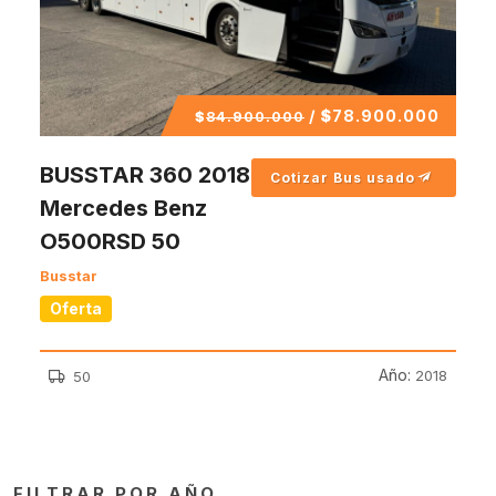
/
$
78.900.000
$
84.900.000
BUSSTAR 360 2018
Cotizar Bus usado
Mercedes Benz
O500RSD 50
Busstar
Oferta
Año:
2018
50
FILTRAR POR AÑO