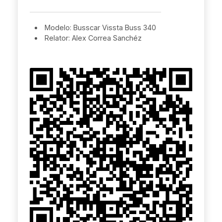
Modelo: Busscar Vissta Buss 340
Relator: Alex Correa Sanchéz