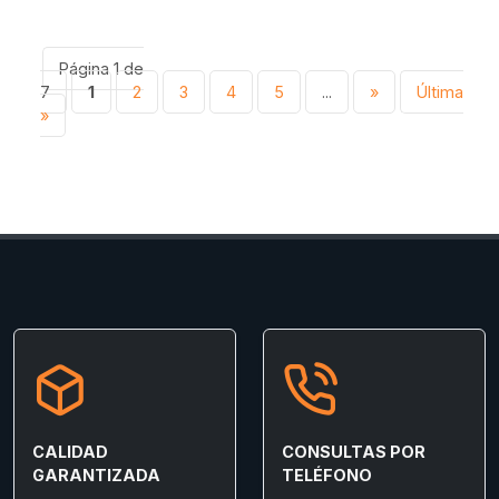
Página 1 de
7
1
2
3
4
5
...
»
Última
»
CALIDAD
CONSULTAS POR
GARANTIZADA
TELÉFONO