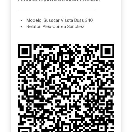
Modelo: Busscar Vissta Buss 340
Relator: Alex Correa Sanchéz