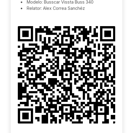
Modelo: Busscar Vissta Buss 340
Relator: Alex Correa Sanchéz