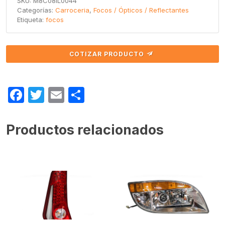
SKU:
M8C08IL0044
Categorías:
Carroceria
,
Focos / Ópticos / Reflectantes
Etiqueta:
focos
COTIZAR PRODUCTO
Facebook
Twitter
Email
Compartir
Productos relacionados