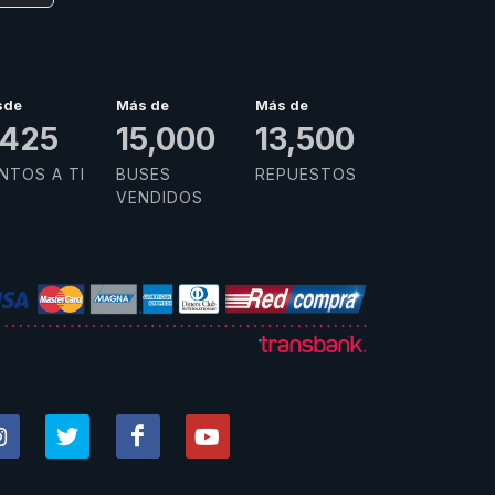
sde
Más de
Más de
,985
15,000
13,500
NTOS A TI
BUSES
REPUESTOS
VENDIDOS