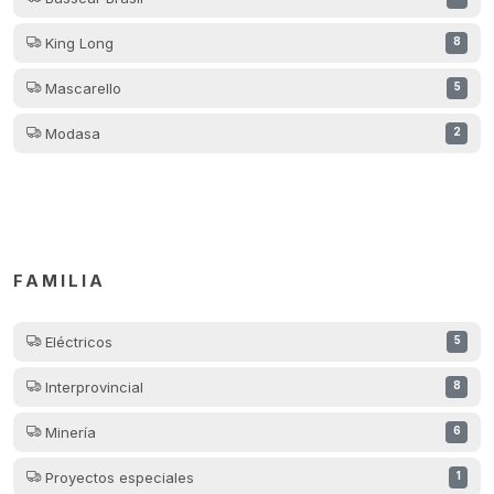
King Long
8
Mascarello
5
Modasa
2
FAMILIA
Eléctricos
5
Interprovincial
8
Minería
6
Proyectos especiales
1