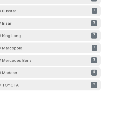
Busstar
1
Irizar
3
King Long
7
Marcopolo
1
Mercedes Benz
3
Modasa
5
TOYOTA
2