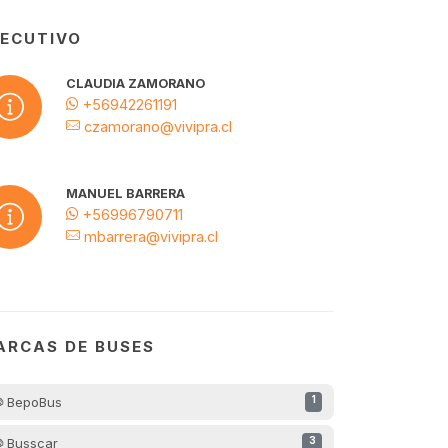
JECUTIVO
CLAUDIA ZAMORANO
+56942261191
czamorano@vivipra.cl
MANUEL BARRERA
+56996790711
mbarrera@vivipra.cl
ARCAS DE BUSES
BepoBus
1
Busscar
3