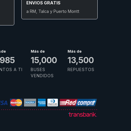
ENVIOS GRATIS
a RM, Talca y Puerto Montt
sde
Más de
Más de
,985
15,000
13,500
NTOS A TI
BUSES
REPUESTOS
VENDIDOS