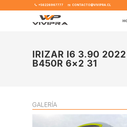
+56226967777
CONTACTO@VIVIPRA.CL
H
IRIZAR I6 3.90 202
B450R 6×2 31
GALERÍA