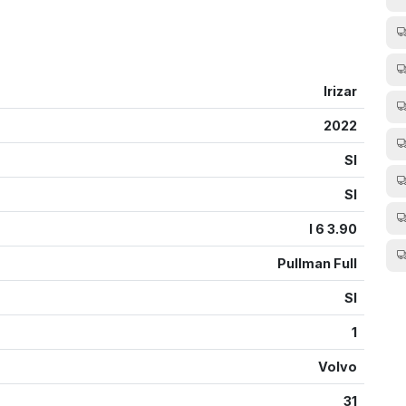
Irizar
2022
SI
SI
I 6 3.90
Pullman Full
SI
1
Volvo
31