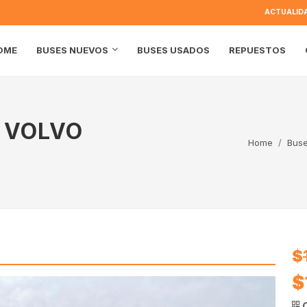
ACTUALID
OME
BUSES USADOS
REPUESTOS
BUSES NUEVOS
2 VOLVO
Home
Bus
$
$