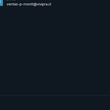
ventas-p-montt@vivipra.cl