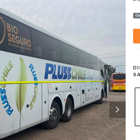
Co
DI
S