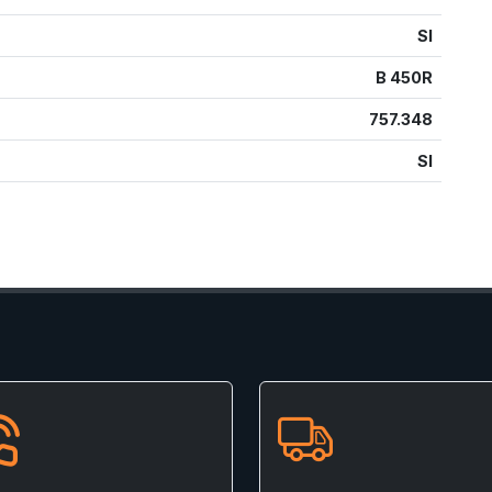
SI
B 450R
757.348
SI