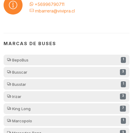
+56996790711
mbarrera@vivipra.cl
MARCAS DE BUSES
BepoBus
1
Busscar
3
Busstar
1
Irizar
3
King Long
7
Marcopolo
1
Mercedes Benz
3