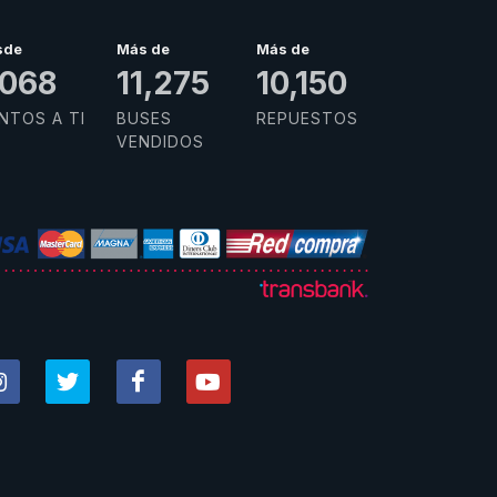
sde
Más de
Más de
,781
15,000
13,500
NTOS A TI
BUSES
REPUESTOS
VENDIDOS