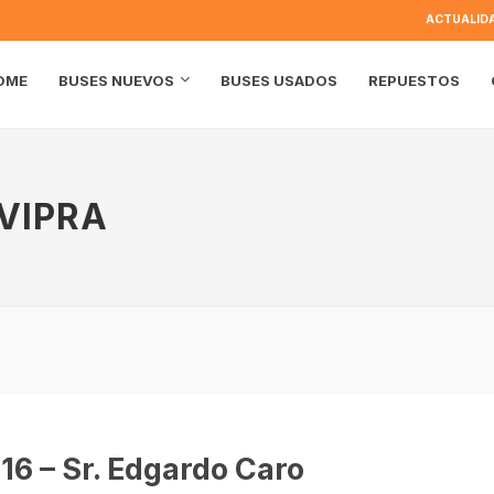
ACTUALID
OME
BUSES USADOS
REPUESTOS
BUSES NUEVOS
VIPRA
6 – Sr. Edgardo Caro