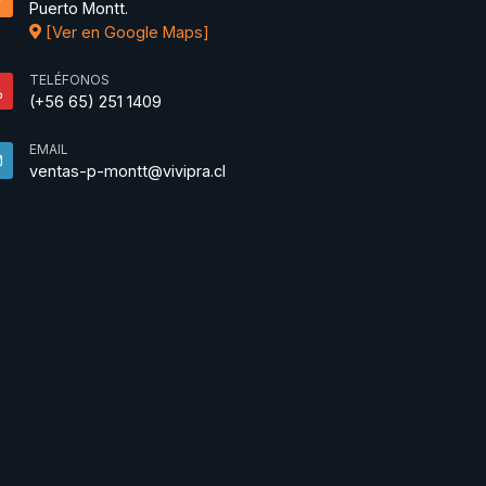
Puerto Montt.
[Ver en Google Maps]
TELÉFONOS
(+56 65) 251 1409
EMAIL
ventas-p-montt@vivipra.cl