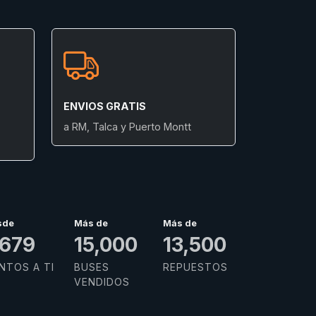
ENVIOS GRATIS
a RM, Talca y Puerto Montt
sde
Más de
Más de
,985
15,000
13,500
NTOS A TI
BUSES
REPUESTOS
VENDIDOS