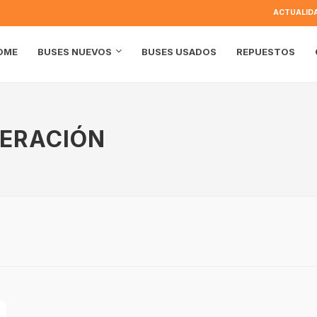
ACTUALID
OME
BUSES USADOS
REPUESTOS
BUSES NUEVOS
GERACIÓN