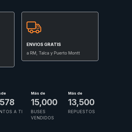
ENVIOS GRATIS
a RM, Talca y Puerto Montt
sde
Más de
Más de
,934
15,000
13,500
NTOS A TI
BUSES
REPUESTOS
VENDIDOS