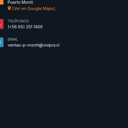
Puerto Montt.
[Ver en Google Maps]
TELÉFONOS
(+56 65) 251 1409
EMAIL
ventas-p-montt@vivipra.cl