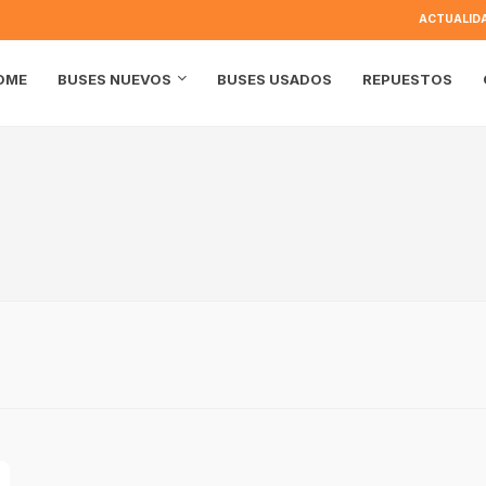
ACTUALID
OME
BUSES USADOS
REPUESTOS
BUSES NUEVOS