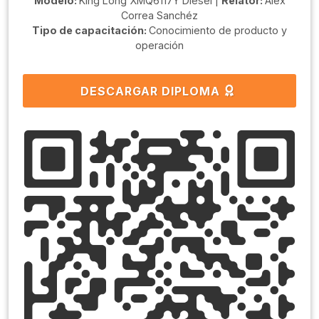
Modelo:
King Long XMQ6117Y Diésel |
Relator:
Alex
Correa Sanchéz
Tipo de capacitación:
Conocimiento de producto y
operación
DESCARGAR DIPLOMA