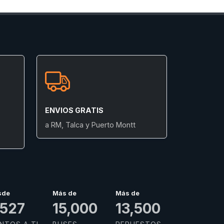
ENVIOS GRATIS
a RM, Talca y Puerto Montt
sde
Más de
Más de
,679
15,000
13,500