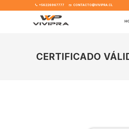
+56226967777
CONTACTO@VIVIPRA.CL
H
CERTIFICADO VÁLI