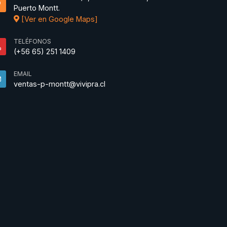
Puerto Montt.
[Ver en Google Maps]
TELÉFONOS
(+56 65) 251 1409
EMAIL
ventas-p-montt@vivipra.cl