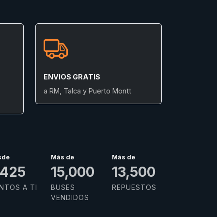
ENVIOS GRATIS
a RM, Talca y Puerto Montt
sde
Más de
Más de
,832
15,000
13,500
NTOS A TI
BUSES
REPUESTOS
VENDIDOS