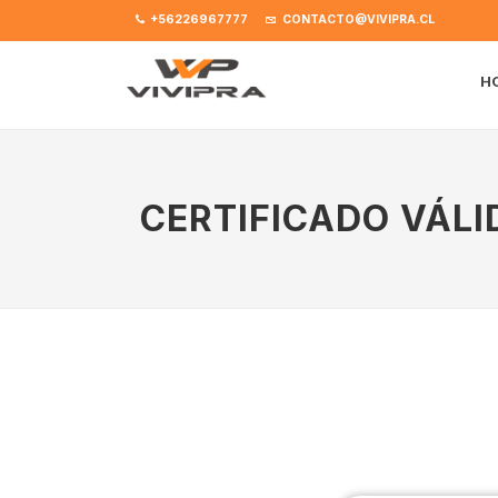
+56226967777
CONTACTO@VIVIPRA.CL
H
CERTIFICADO VÁLI