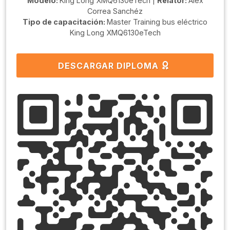
Modelo:
King Long XMQ6130eTech |
Relator:
Alex
Correa Sanchéz
Tipo de capacitación:
Master Training bus eléctrico
King Long XMQ6130eTech
DESCARGAR DIPLOMA