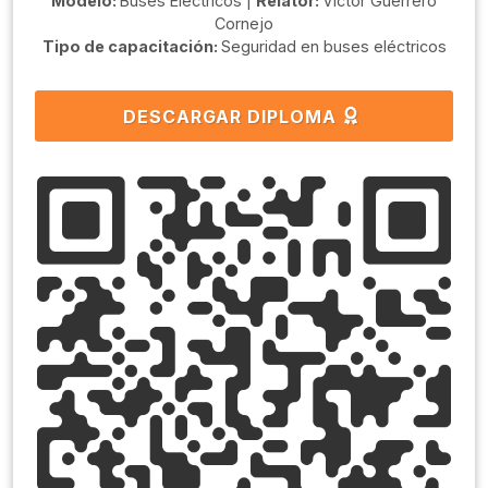
Modelo:
Buses Eléctricos |
Relator:
Victor Guerrero
Cornejo
Tipo de capacitación:
Seguridad en buses eléctricos
DESCARGAR DIPLOMA