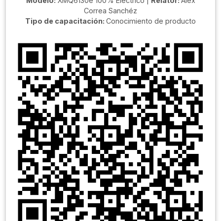
Modelo:
XMQ6130e 100% Eléctrico |
Relator:
Alex
Correa Sanchéz
Tipo de capacitación:
Conocimiento de producto