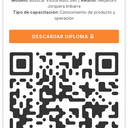
Modelo:
Busscar Vissta Buss 340 |
Relator:
Alejandro
Jorquera Irribarra
Tipo de capacitación:
Conocimiento de producto y
operación
DESCARGAR DIPLOMA