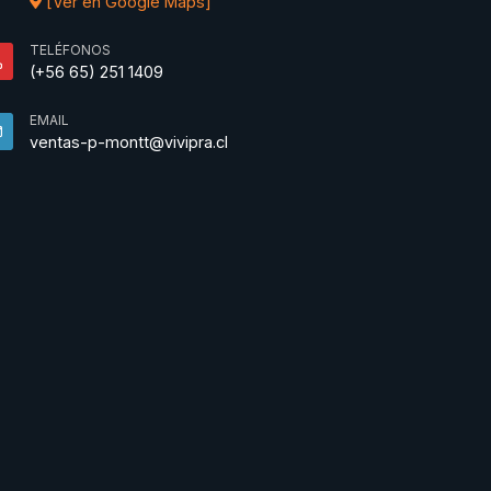
[Ver en Google Maps]
TELÉFONOS
(+56 65) 251 1409
EMAIL
ventas-p-montt@vivipra.cl