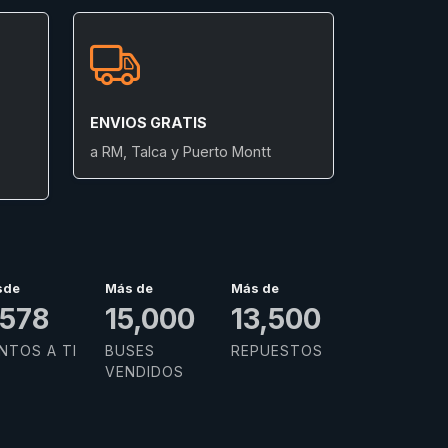
ENVIOS GRATIS
a RM, Talca y Puerto Montt
sde
Más de
Más de
,679
15,000
13,500
NTOS A TI
BUSES
REPUESTOS
VENDIDOS