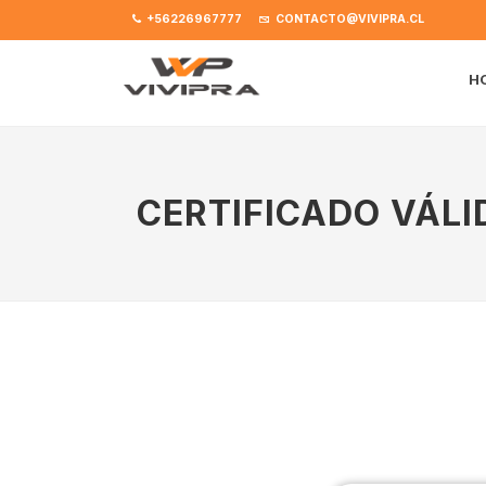
+56226967777
CONTACTO@VIVIPRA.CL
H
CERTIFICADO VÁLI