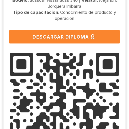
Modelo:
Busscar Vissta Buss 340 |
Relator:
Alejandro
Jorquera Irribarra
Tipo de capacitación:
Conocimiento de producto y
operación
DESCARGAR DIPLOMA