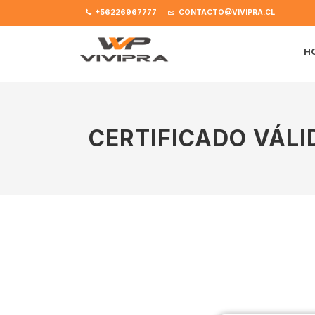
+56226967777
CONTACTO@VIVIPRA.CL
H
CERTIFICADO VÁLI