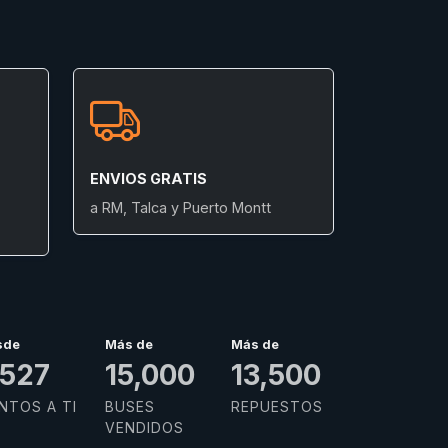
ENVIOS GRATIS
a RM, Talca y Puerto Montt
sde
Más de
Más de
,934
15,000
13,500
NTOS A TI
BUSES
REPUESTOS
VENDIDOS