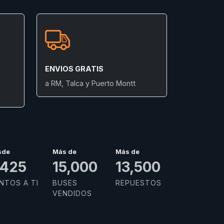
ENVIOS GRATIS
a RM, Talca y Puerto Montt
sde
Más de
Más de
,629
15,000
13,500
NTOS A TI
BUSES
REPUESTOS
VENDIDOS