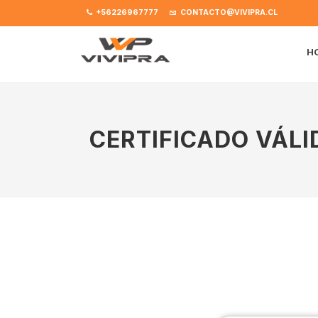
+56226967777
CONTACTO@VIVIPRA.CL
H
CERTIFICADO VÁLI