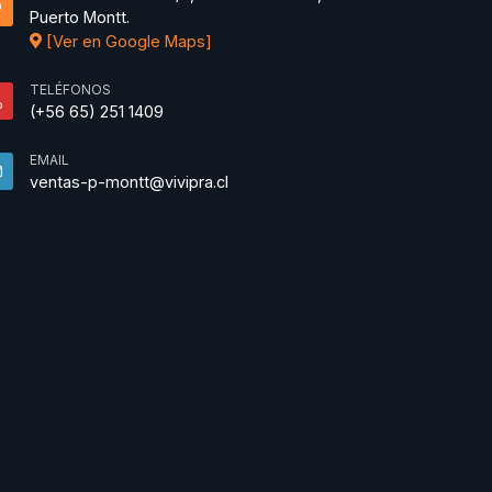
Puerto Montt.
[Ver en Google Maps]
TELÉFONOS
(+56 65) 251 1409
EMAIL
ventas-p-montt@vivipra.cl