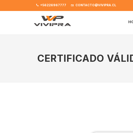
+56226967777
CONTACTO@VIVIPRA.CL
H
CERTIFICADO VÁLI