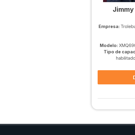
Jimmy 
Empresa:
Troleb
Modelo:
XMQ690
Tipo de capac
habilitad