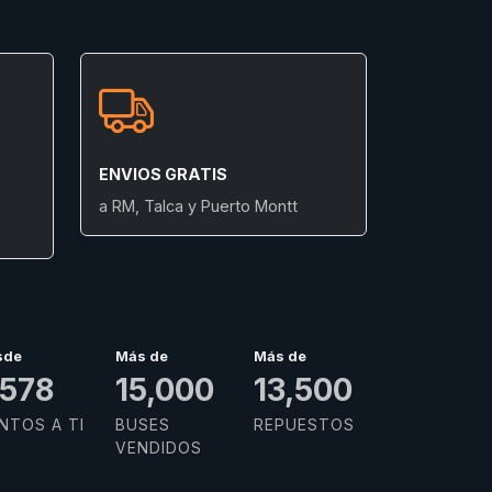
ENVIOS GRATIS
a RM, Talca y Puerto Montt
sde
Más de
Más de
,985
15,000
13,500
NTOS A TI
BUSES
REPUESTOS
VENDIDOS