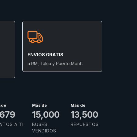
ENVIOS GRATIS
a RM, Talca y Puerto Montt
sde
Más de
Más de
,985
15,000
13,500
NTOS A TI
BUSES
REPUESTOS
VENDIDOS