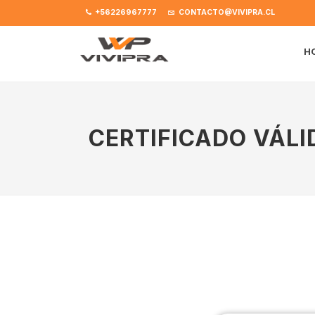
+56226967777
CONTACTO@VIVIPRA.CL
H
CERTIFICADO VÁLI