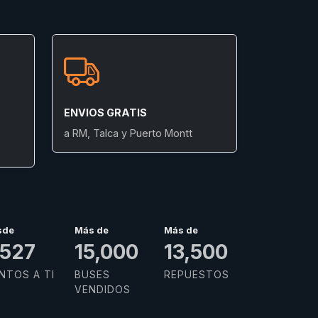
ENVIOS GRATIS
a RM, Talca y Puerto Montt
sde
Más de
Más de
,883
15,000
13,500
NTOS A TI
BUSES
REPUESTOS
VENDIDOS