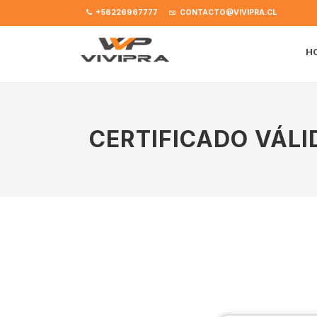
+56226967777
CONTACTO@VIVIPRA.CL
H
CERTIFICADO VÁLI