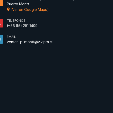
Puerto Montt.
[Ver en Google Maps]
TELÉFONOS
(+56 65) 251 1409
EMAIL
ventas-p-montt@vivipra.cl