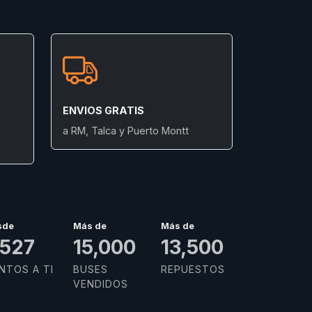
ENVIOS GRATIS
a RM, Talca y Puerto Montt
sde
Más de
Más de
,934
15,000
13,500
NTOS A TI
BUSES
REPUESTOS
VENDIDOS