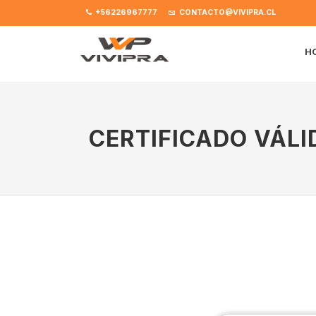
+56226967777
CONTACTO@VIVIPRA.CL
H
CERTIFICADO VÁLI