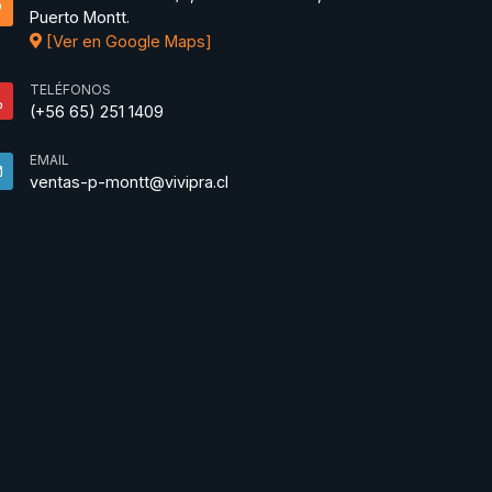
Puerto Montt.
[Ver en Google Maps]
TELÉFONOS
(+56 65) 251 1409
EMAIL
ventas-p-montt@vivipra.cl