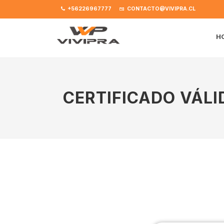
+56226967777
CONTACTO@VIVIPRA.CL
H
CERTIFICADO VÁLI