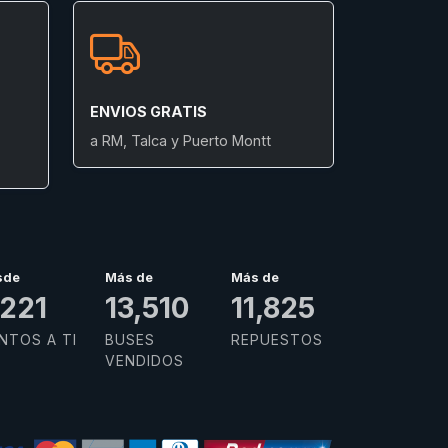
ENVIOS GRATIS
a RM, Talca y Puerto Montt
sde
Más de
Más de
,629
15,000
13,500
NTOS A TI
BUSES
REPUESTOS
VENDIDOS