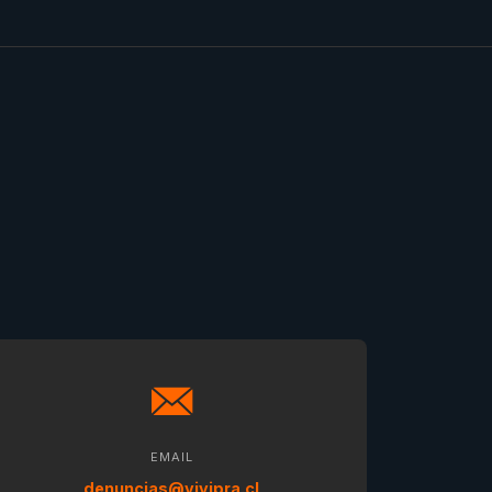
EMAIL
denuncias@vivipra.cl