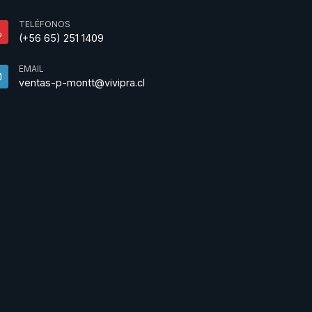
TELÉFONOS
(+56 65) 251 1409
EMAIL
ventas-p-montt@vivipra.cl