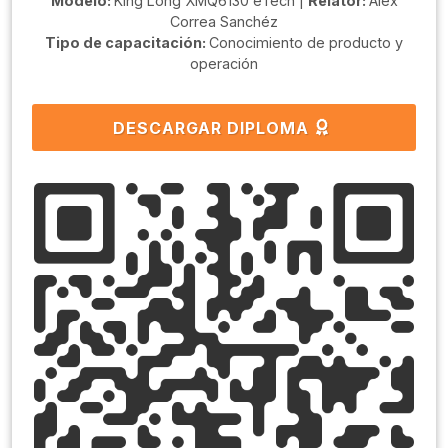
Modelo:
King Long XMQ6130 eTech |
Relator:
Alex
Correa Sanchéz
Tipo de capacitación:
Conocimiento de producto y
operación
DESCARGAR DIPLOMA