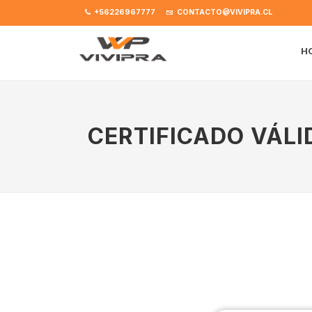
+56226967777
CONTACTO@VIVIPRA.CL
H
CERTIFICADO VÁLI