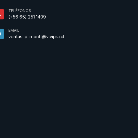
TELÉFONOS
(+56 65) 251 1409
EMAIL
ventas-p-montt@vivipra.cl