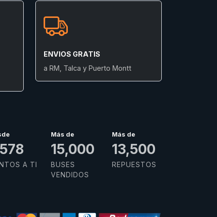
ENVIOS GRATIS
a RM, Talca y Puerto Montt
sde
Más de
Más de
,832
15,000
13,500
NTOS A TI
BUSES
REPUESTOS
VENDIDOS