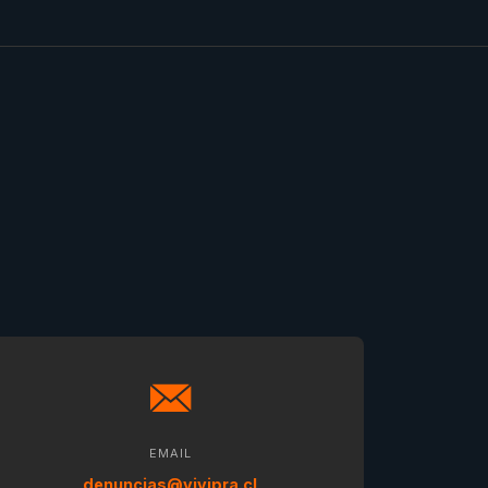
EMAIL
denuncias@vivipra.cl