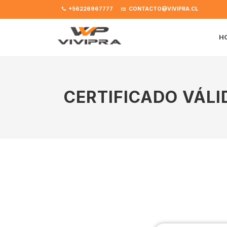
+56226967777
CONTACTO@VIVIPRA.CL
H
CERTIFICADO VÁLI