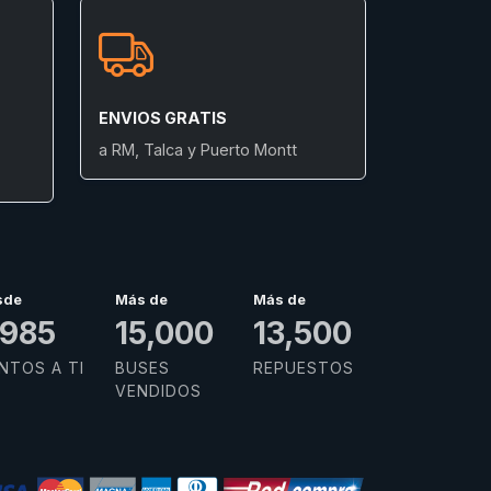
ENVIOS GRATIS
a RM, Talca y Puerto Montt
sde
Más de
Más de
,985
15,000
13,500
NTOS A TI
BUSES
REPUESTOS
VENDIDOS