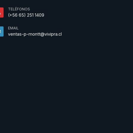
TELÉFONOS
(+56 65) 251 1409
EMAIL
ventas-p-montt@vivipra.cl