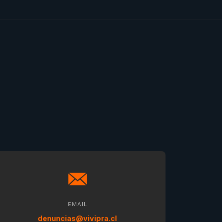
EMAIL
denuncias@vivipra.cl