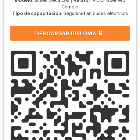
Modelo:
Buses Eléctricos |
Relator:
Victor Guerrero
Cornejo
Tipo de capacitación:
Seguridad en buses eléctricos
DESCARGAR DIPLOMA