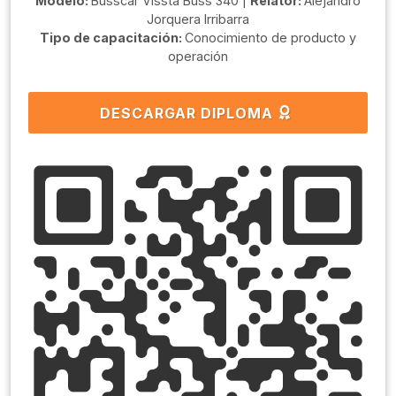
Modelo:
Busscar Vissta Buss 340 |
Relator:
Alejandro
Jorquera Irribarra
Tipo de capacitación:
Conocimiento de producto y
operación
DESCARGAR DIPLOMA