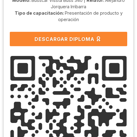
Modelo:
Busscar Vissta Buss 340 |
Relator:
Alejandro
Jorquera Irribarra
Tipo de capacitación:
Presentación de producto y
operación
DESCARGAR DIPLOMA