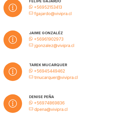
FELIPE GAJARDO
+56952153413
fgajardo@vivipra.cl
JAIME GONZALÉZ
+56961902973
jgonzalez@vivipra.cl
TAREK MUCARQUER
+56945449462
tmucarquer@vivipra.cl
DENISE PEÑA
+56974869836
dpena@vivipra.cl