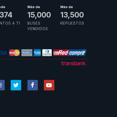
sde
Más de
Más de
,578
15,000
13,500
NTOS A TI
BUSES
REPUESTOS
VENDIDOS