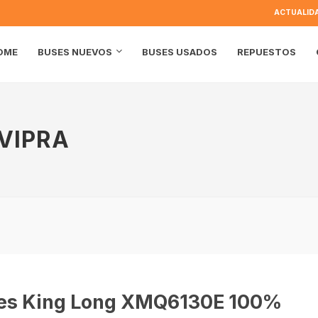
ACTUALID
OME
BUSES USADOS
REPUESTOS
BUSES NUEVOS
VIPRA
des King Long XMQ6130E 100%