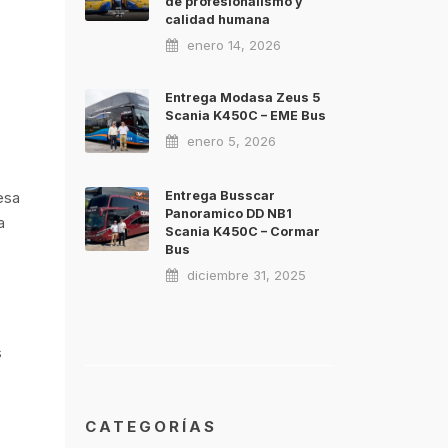
de profesionalismo y
calidad humana
enero 14, 2026
Entrega Modasa Zeus 5
Scania K450C – EME Bus
enero 5, 2026
Entrega Busscar
esa
Panoramico DD NB1
a
Scania K450C – Cormar
Bus
diciembre 31, 2025
s
CATEGORÍAS