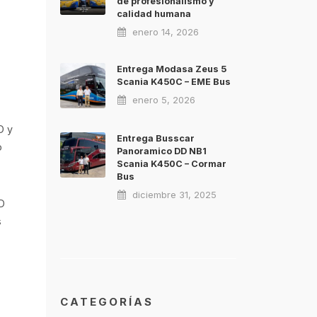
de profesionalismo y
calidad humana
enero 14, 2026
Entrega Modasa Zeus 5
Scania K450C – EME Bus
enero 5, 2026
D y
Entrega Busscar
o
Panoramico DD NB1
Scania K450C – Cormar
Bus
diciembre 31, 2025
DD
s
CATEGORÍAS