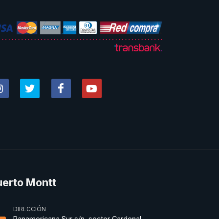
uerto Montt
DIRECCIÓN
Panamericana Sur s/n, sector Cardonal,