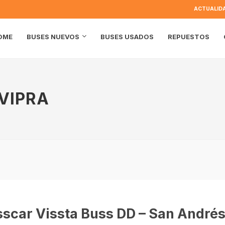
ACTUALID
OME
BUSES USADOS
REPUESTOS
BUSES NUEVOS
VIPRA
scar Vissta Buss DD – San André