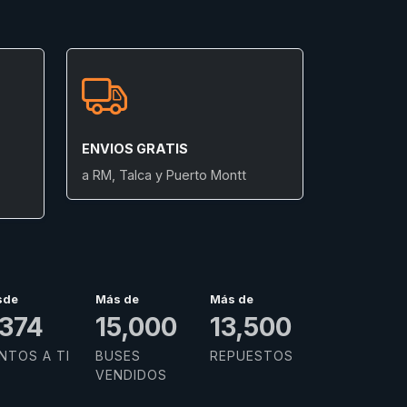
ENVIOS GRATIS
a RM, Talca y Puerto Montt
sde
Más de
Más de
,578
15,000
13,500
NTOS A TI
BUSES
REPUESTOS
VENDIDOS